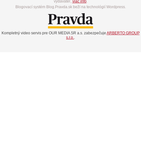
vydavateľ,
viac info
.
Blogovací systém Blog.Pravda.sk beží na technológií Wordpress.
Kompletný video servis pre OUR MEDIA SR a.s. zabezpečuje
ARBERTO GROUP
s.r.o.
.