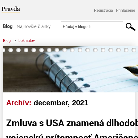
Registrácia
Prihlásenie
Blog
Najnovšie články
Najčítanejšie články
Blog
>
bekmatov
Najkomentovanejšie články
>
Zmluva s USA znamená dlhodobú a početnú vojenskú prítomnosť Američanov
Zoznam blogov
v SR
Komerčné blogy
Archív:
december, 2021
Zmluva s USA znamená dlhodob
vojenskú prítomnosť Američano