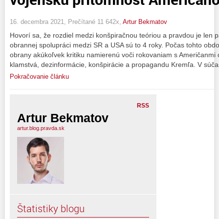
16. decembra 2021, Prečítané 11 642x,
Artur Bekmatov
Hovorí sa, že rozdiel medzi konšpiračnou teóriou a pravdou je len 
obrannej spolupráci medzi SR a USA sú to 4 roky. Počas tohto obdob
obrany akúkoľvek kritiku namierenú voči rokovaniam s Američanmi od
klamstvá, dezinformácie, konšpirácie a propagandu Kremľa. V súčas
Pokračovanie článku
RSS
Artur Bekmatov
artur.blog.pravda.sk
Štatistiky blogu