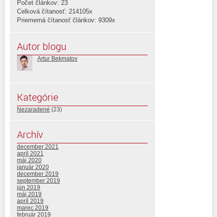
Počet článkov: 23
Celková čítanosť: 214105x
Priemerná čítanosť článkov: 9309x
Autor blogu
Artur Bekmatov
Kategórie
Nezaradené
(23)
Archív
december 2021
apríl 2021
máj 2020
január 2020
december 2019
september 2019
jún 2019
máj 2019
apríl 2019
marec 2019
február 2019